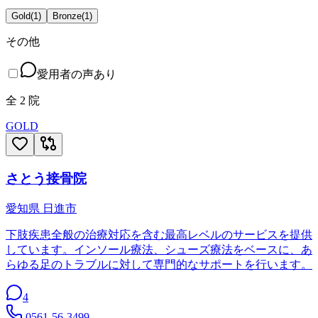
Gold
(
1
)
Bronze
(
1
)
その他
愛用者の声あり
全
2
院
GOLD
さとう接骨院
愛知県
日進市
下肢疾患全般の治療対応を含む最高レベルのサービスを提供
しています。インソール療法、シューズ療法をベースに、あ
らゆる足のトラブルに対して専門的なサポートを行います。
4
0561-56-3499