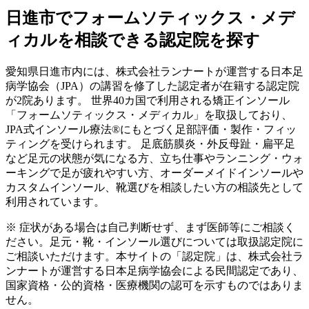
日進市
でフォームソティックス・メデ
ィカルを相談できる認定院を探す
愛知県
日進市
内には、株式会社ランナートが運営する日本足
病学協会（JPA）の講習を修了した認定者が在籍する認定院
が
2
院あります。 世界40カ国で利用される矯正インソール
「フォームソティックス・メディカル」を取扱しており、
JPA式インソール療法®にもとづく足部評価・製作・フィッ
ティングを受けられます。 足底筋膜炎・外反母趾・扁平足
など足元の状態が気になる方、立ち仕事やランニング・ウォ
ーキングで足が疲れやすい方、オーダーメイドインソールや
カスタムインソール、靴選びを相談したい方の相談先として
利用されています。
※ 症状がある場合は自己判断せず、まず医師等にご相談く
ださい。足元・靴・インソール選びについては取扱認定院に
ご相談いただけます。本サイトの「認定院」は、株式会社ラ
ンナートが運営する日本足病学協会による民間認定であり、
国家資格・公的資格・医療機関の認可を示すものではありま
せん。