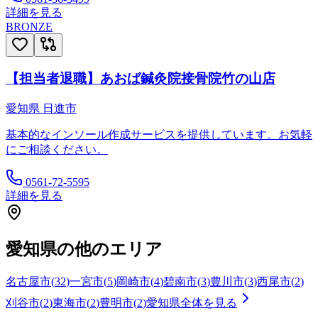
詳細を見る
BRONZE
【担当者退職】あおば鍼灸院接骨院竹の山店
愛知県
日進市
基本的なインソール作成サービスを提供しています。お気軽
にご相談ください。
0561-72-5595
詳細を見る
愛知県
の他のエリア
名古屋市
(
32
)
一宮市
(
5
)
岡崎市
(
4
)
碧南市
(
3
)
豊川市
(
3
)
西尾市
(
2
)
刈谷市
(
2
)
東海市
(
2
)
豊明市
(
2
)
愛知県
全体を見る