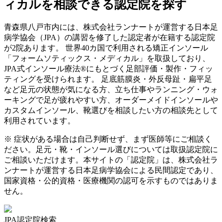
ィカルを相談できる認定院を探す
青森県
八戸市
内には、株式会社ランナートが運営する日本足
病学協会（JPA）の講習を修了した認定者が在籍する認定院
が
2
院あります。 世界40カ国で利用される矯正インソール
「フォームソティックス・メディカル」を取扱しており、
JPA式インソール療法®にもとづく足部評価・製作・フィッ
ティングを受けられます。 足底筋膜炎・外反母趾・扁平足
など足元の状態が気になる方、立ち仕事やランニング・ウォ
ーキングで足が疲れやすい方、オーダーメイドインソールや
カスタムインソール、靴選びを相談したい方の相談先として
利用されています。
※ 症状がある場合は自己判断せず、まず医師等にご相談く
ださい。足元・靴・インソール選びについては取扱認定院に
ご相談いただけます。本サイトの「認定院」は、株式会社ラ
ンナートが運営する日本足病学協会による民間認定であり、
国家資格・公的資格・医療機関の認可を示すものではありま
せん。
JPA認定院検索