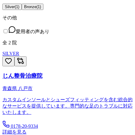
Silver
(
1
)
Bronze
(
1
)
その他
愛用者の声あり
全
2
院
SILVER
じん整骨治療院
青森県
八戸市
カスタムインソールとシューズフィッティングを含む総合的
なサービスを提供しています。専門的な足のトラブルに対応
いたします。
0178-20-9334
詳細を見る