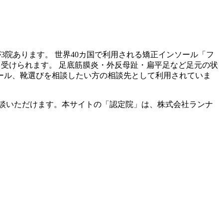
が
3
院あります。 世界40カ国で利用される矯正インソール「フ
を受けられます。 足底筋膜炎・外反母趾・扁平足など足元の状
ール、靴選びを相談したい方の相談先として利用されていま
談いただけます。本サイトの「認定院」は、株式会社ランナ
。