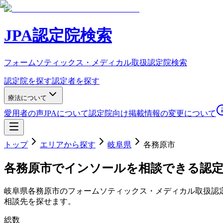
JPA認定院検索
フォームソティックス・メディカル取扱認定院検索
認定院を探す
認定者を探す
療法について
愛用者の声
JPAについて
認定院向け
掲載情報の変更について
トップ
エリアから探す
岐阜県
各務原市
各務原市
でインソールを相談できる認
岐阜県
各務原市
のフォームソティックス・メディカル取扱認
相談先を探せます。
総数