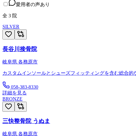
愛用者の声あり
全
3
院
SILVER
長谷川接骨院
岐阜県
各務原市
カスタムインソールとシューズフィッティングを含む総合的
058-383-8330
詳細を見る
BRONZE
三快整骨院 うぬま
岐阜県
各務原市