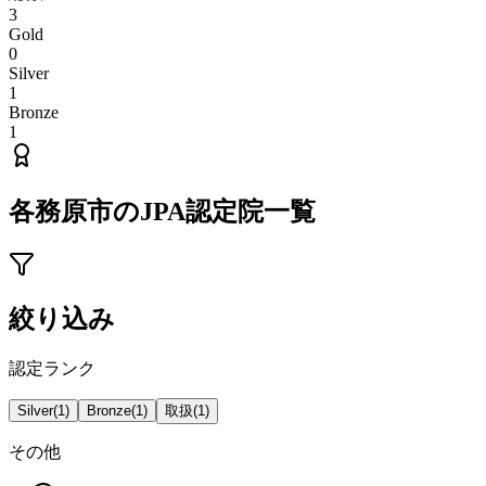
3
Gold
0
Silver
1
Bronze
1
各務原市
のJPA認定院一覧
絞り込み
認定ランク
Silver
(
1
)
Bronze
(
1
)
取扱
(
1
)
その他