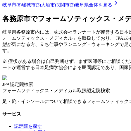
岐阜市
(
6
)
瑞穂市
(
3
)
大垣市
(
3
)
関市
(
2
)
岐阜県
全体を見る
各務原市
でフォームソティックス・メ
岐阜県
各務原市
内には、株式会社ランナートが運営する日本足
ォームソティックス・メディカル」を取扱しており、 JPA
態が気になる方、立ち仕事やランニング・ウォーキングで足
す。
※ 症状がある場合は自己判断せず、まず医師等にご相談く
ートが運営する日本足病学協会による民間認定であり、国家
JPA認定院検索
フォームソティックス・メディカル取扱認定院検索
足・靴・インソールについて相談できるフォームソティック
サービス
認定院を探す