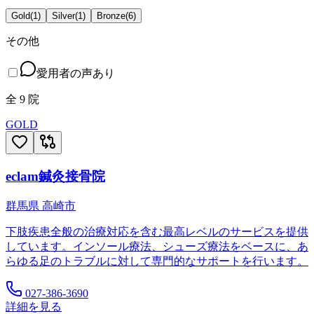
Gold
(
1
)
Silver
(
1
)
Bronze
(
6
)
その他
愛用者の声あり
全
9
院
GOLD
eclam鍼灸接骨院
群馬県
高崎市
下肢疾患全般の治療対応を含む最高レベルのサービスを提供
しています。インソール療法、シューズ療法をベースに、あ
らゆる足のトラブルに対して専門的なサポートを行います。
027-386-3690
詳細を見る