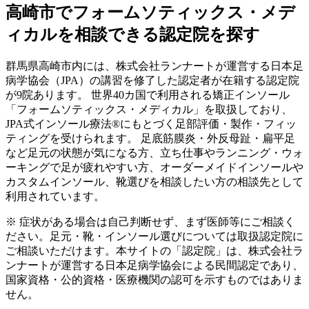
高崎市
でフォームソティックス・メデ
ィカルを相談できる認定院を探す
群馬県
高崎市
内には、株式会社ランナートが運営する日本足
病学協会（JPA）の講習を修了した認定者が在籍する認定院
が
9
院あります。 世界40カ国で利用される矯正インソール
「フォームソティックス・メディカル」を取扱しており、
JPA式インソール療法®にもとづく足部評価・製作・フィッ
ティングを受けられます。 足底筋膜炎・外反母趾・扁平足
など足元の状態が気になる方、立ち仕事やランニング・ウォ
ーキングで足が疲れやすい方、オーダーメイドインソールや
カスタムインソール、靴選びを相談したい方の相談先として
利用されています。
※ 症状がある場合は自己判断せず、まず医師等にご相談く
ださい。足元・靴・インソール選びについては取扱認定院に
ご相談いただけます。本サイトの「認定院」は、株式会社ラ
ンナートが運営する日本足病学協会による民間認定であり、
国家資格・公的資格・医療機関の認可を示すものではありま
せん。