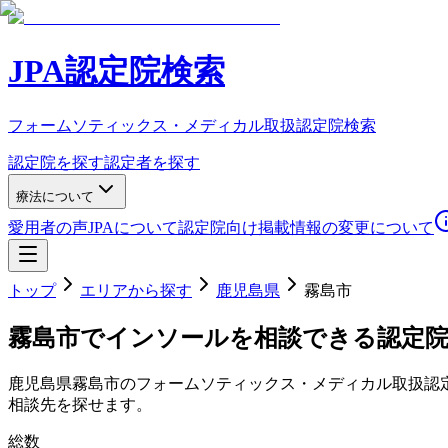
JPA認定院検索
フォームソティックス・メディカル取扱認定院検索
認定院を探す
認定者を探す
療法について
愛用者の声
JPAについて
認定院向け
掲載情報の変更について
トップ
エリアから探す
鹿児島県
霧島市
霧島市
でインソールを相談できる認定
鹿児島県
霧島市
のフォームソティックス・メディカル取扱認
相談先を探せます。
総数