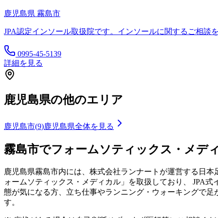
鹿児島県
霧島市
JPA認定インソール取扱院です。インソールに関するご相談
0995-45-5139
詳細を見る
鹿児島県
の他のエリア
鹿児島市
(
9
)
鹿児島県
全体を見る
霧島市
でフォームソティックス・メデ
鹿児島県
霧島市
内には、株式会社ランナートが運営する日本足
ォームソティックス・メディカル」を取扱しており、 JPA
態が気になる方、立ち仕事やランニング・ウォーキングで足
す。