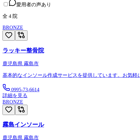
愛用者の声あり
全
4
院
BRONZE
ラッキー整骨院
鹿児島県
霧島市
基本的なインソール作成サービスを提供しています。お気軽
0995-73-6614
詳細を見る
BRONZE
霧島インソール
鹿児島県
霧島市