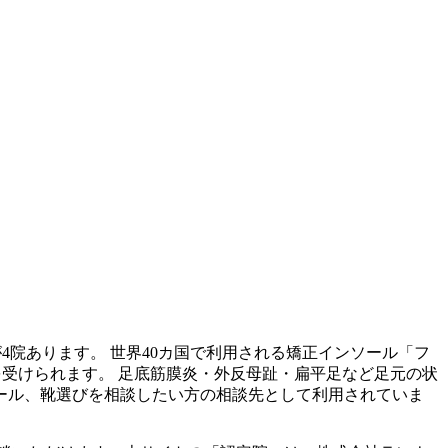
が
4
院あります。 世界40カ国で利用される矯正インソール「フ
を受けられます。 足底筋膜炎・外反母趾・扁平足など足元の状
ール、靴選びを相談したい方の相談先として利用されていま