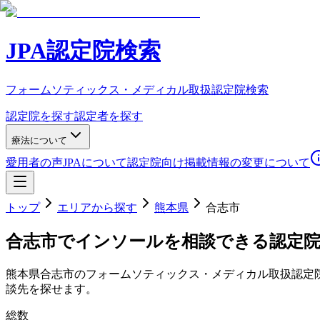
JPA認定院検索
フォームソティックス・メディカル取扱認定院検索
認定院を探す
認定者を探す
療法について
愛用者の声
JPAについて
認定院向け
掲載情報の変更について
トップ
エリアから探す
熊本県
合志市
合志市
でインソールを相談できる認定
熊本県
合志市
のフォームソティックス・メディカル取扱認定
談先を探せます。
総数