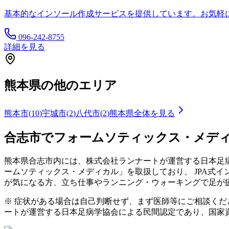
基本的なインソール作成サービスを提供しています。お気軽
096-242-8755
詳細を見る
熊本県
の他のエリア
熊本市
(
10
)
宇城市
(
2
)
八代市
(
2
)
熊本県
全体を見る
合志市
でフォームソティックス・メデ
熊本県
合志市
内には、株式会社ランナートが運営する日本足病
ームソティックス・メディカル」を取扱しており、 JPA式
が気になる方、立ち仕事やランニング・ウォーキングで足が
※ 症状がある場合は自己判断せず、まず医師等にご相談く
ートが運営する日本足病学協会による民間認定であり、国家