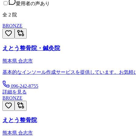
愛用者の声あり
全
2
院
BRONZE
えとう整骨院・鍼灸院
熊本県
合志市
基本的なインソール作成サービスを提供しています。お気軽
096-242-8755
詳細を見る
BRONZE
えとう整骨院
熊本県
合志市