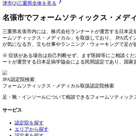
津市
(
2
)
三重県
全体を見る
名張市
でフォームソティックス・メデ
三重県
名張市
内には、株式会社ランナートが運営する日本足病
ームソティックス・メディカル」を取扱しており、 JPA式
が気になる方、立ち仕事やランニング・ウォーキングで足が
※ 症状がある場合は自己判断せず、まず医師等にご相談く
ートが運営する日本足病学協会による民間認定であり、国家
JPA認定院検索
フォームソティックス・メディカル取扱認定院検索
足・靴・インソールについて相談できるフォームソティック
サービス
認定院を探す
エリアから探す
認定者を探す