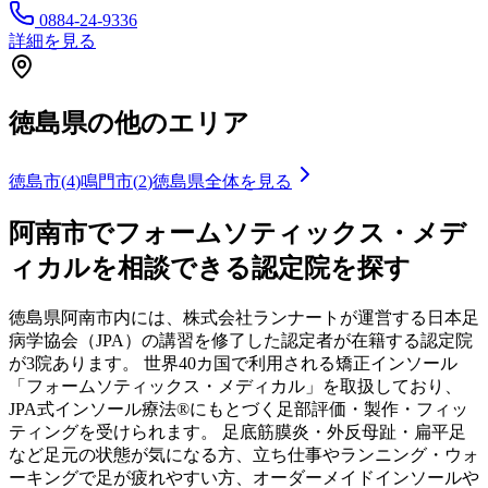
0884-24-9336
詳細を見る
徳島県
の他のエリア
徳島市
(
4
)
鳴門市
(
2
)
徳島県
全体を見る
阿南市
でフォームソティックス・メデ
ィカルを相談できる認定院を探す
徳島県
阿南市
内には、株式会社ランナートが運営する日本足
病学協会（JPA）の講習を修了した認定者が在籍する認定院
が
3
院あります。 世界40カ国で利用される矯正インソール
「フォームソティックス・メディカル」を取扱しており、
JPA式インソール療法®にもとづく足部評価・製作・フィッ
ティングを受けられます。 足底筋膜炎・外反母趾・扁平足
など足元の状態が気になる方、立ち仕事やランニング・ウォ
ーキングで足が疲れやすい方、オーダーメイドインソールや