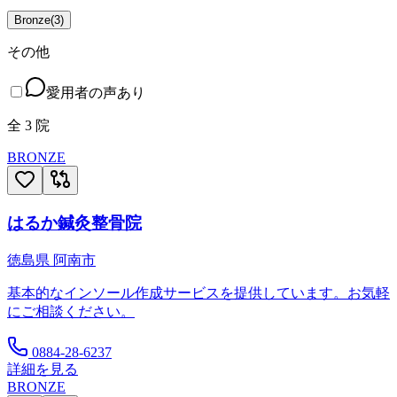
Bronze
(
3
)
その他
愛用者の声あり
全
3
院
BRONZE
はるか鍼灸整骨院
徳島県
阿南市
基本的なインソール作成サービスを提供しています。お気軽
にご相談ください。
0884-28-6237
詳細を見る
BRONZE