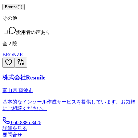
Bronze
(
1
)
その他
愛用者の声あり
全
2
院
BRONZE
株式会社Resmile
富山県
砺波市
基本的なインソール作成サービスを提供しています。お気軽
にご相談ください。
050-8886-3426
詳細を見る
要問合せ