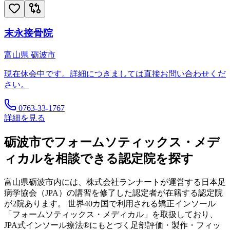
末永接骨院
富山県
砺波市
現在休会中です。詳細につきましては直接お問い合わせくだ
さい。
0763-33-1767
詳細を見る
砺波市
でフォームソティックス・メデ
ィカルを相談できる認定院を探す
富山県
砺波市
内には、株式会社ランナートが運営する日本足
病学協会（JPA）の講習を修了した認定者が在籍する認定院
が
2
院あります。 世界40カ国で利用される矯正インソール
「フォームソティックス・メディカル」を取扱しており、
JPA式インソール療法®にもとづく足部評価・製作・フィッ