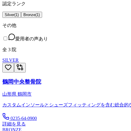
認定ランク
Silver
(
1
)
Bronze
(
1
)
その他
愛用者の声あり
全
3
院
SILVER
鶴岡中央整骨院
山形県
鶴岡市
カスタムインソールとシューズフィッティングを含む総合的
0235-64-0900
詳細を見る
BRONZE