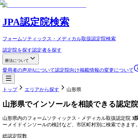
JPA認定院検索
フォームソティックス・メディカル取扱認定院検索
認定院を探す
認定者を探す
療法について
愛用者の声
JPAについて
認定院向け
掲載情報の変更について
トップ
エリアから探す
山形県
山形県
でインソールを相談できる認定
山形県
内のフォームソティックス・メディカル取扱認定院
3
ーメイドインソールの検討など、市区町村別に検索できます
総認定院数