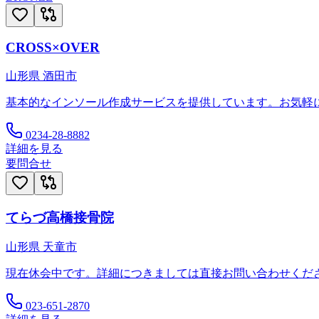
CROSS×OVER
山形県
酒田市
基本的なインソール作成サービスを提供しています。お気軽
0234-28-8882
詳細を見る
要問合せ
てらづ高橋接骨院
山形県
天童市
現在休会中です。詳細につきましては直接お問い合わせくだ
023-651-2870