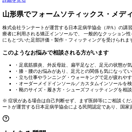
詳細を見る
山形県
でフォームソティックス・メデ
株式会社ランナートが運営する日本足病学協会（JPA）の講
療者に利用される矯正インソールで、 一般的なクッション性イ
にもとづいた足部評価・製作・フィッティングを受けられま
このようなお悩みで相談される方がいます
・足底筋膜炎、外反母趾、扁平足など、足元の状態が気
・膝・腰のお悩みがあり、足元との関係も気になってい
・立ち仕事やランニング・ウォーキングで足が疲れやす
・オーダーメイドインソール／カスタムインソールを検
・靴のサイズ・履き方・シューズフィッティングを相談
※ 症状がある場合は自己判断せず、まず医師等にご相談く
ートが運営する日本足病学協会による民間認定であり、国家