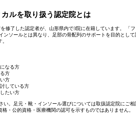
ィカルを取り扱う認定院とは
習を修了した認定者が、
山形県
内で
3
院に在籍しています。 「
ンソールとは異なり、足部の骨配列のサポートを目的として設計
す。
になる方
る方
い方
討している方
したい方
ださい。足元・靴・インソール選びについては取扱認定院にご相
資格・公的資格・医療機関の認可を示すものではありません。