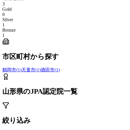
3
Gold
0
Silver
1
Bronze
1
市区町村から探す
鶴岡市
(
1
)
天童市
(
1
)
酒田市
(
1
)
山形県
のJPA認定院一覧
絞り込み