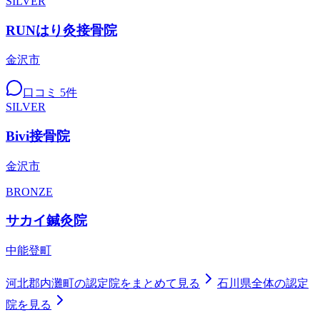
SILVER
RUNはり灸接骨院
金沢市
口コミ
5
件
SILVER
Bivi接骨院
金沢市
BRONZE
サカイ鍼灸院
中能登町
河北郡内灘町
の認定院をまとめて見る
石川県
全体の認定
院を見る