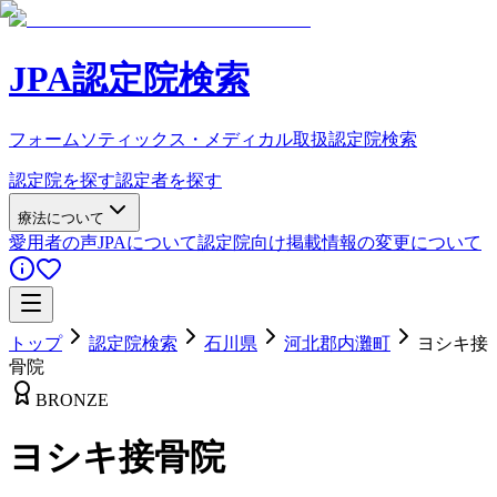
JPA認定院検索
フォームソティックス・メディカル取扱認定院検索
認定院を探す
認定者を探す
療法について
愛用者の声
JPAについて
認定院向け
掲載情報の変更について
トップ
認定院検索
石川県
河北郡内灘町
ヨシキ接
骨院
BRONZE
ヨシキ接骨院