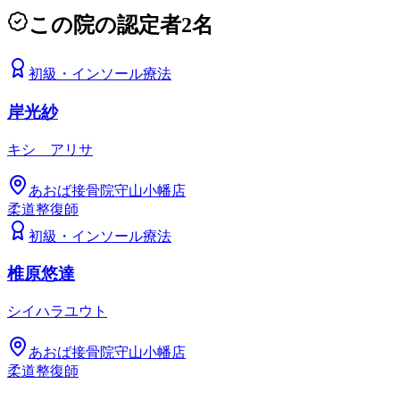
この院の認定者
2
名
初級
・
インソール療法
岸光紗
キシ アリサ
あおば接骨院守山小幡店
柔道整復師
初級
・
インソール療法
椎原悠達
シイハラユウト
あおば接骨院守山小幡店
柔道整復師