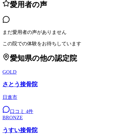
愛用者の声
まだ愛用者の声がありません
この院での体験をお待ちしています
愛知県
の他の認定院
GOLD
さとう接骨院
日進市
口コミ
4
件
BRONZE
うすい接骨院