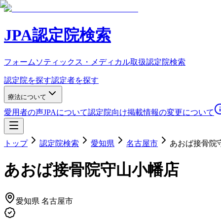
JPA認定院検索
フォームソティックス・メディカル取扱認定院検索
認定院を探す
認定者を探す
療法について
愛用者の声
JPAについて
認定院向け
掲載情報の変更について
トップ
認定院検索
愛知県
名古屋市
あおば接骨院
あおば接骨院守山小幡店
愛知県
名古屋市