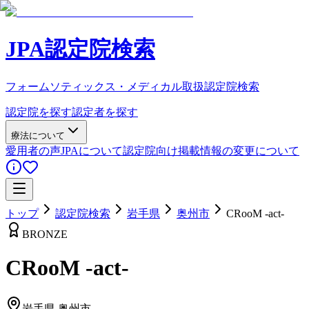
JPA認定院検索
フォームソティックス・メディカル取扱認定院検索
認定院を探す
認定者を探す
療法について
愛用者の声
JPAについて
認定院向け
掲載情報の変更について
トップ
認定院検索
岩手県
奥州市
CRooM -act-
BRONZE
CRooM -act-
岩手県
奥州市