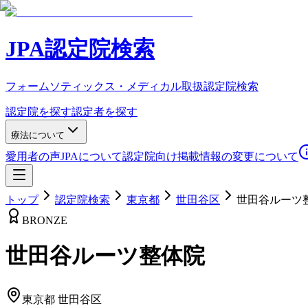
JPA認定院検索
フォームソティックス・メディカル取扱認定院検索
認定院を探す
認定者を探す
療法について
愛用者の声
JPAについて
認定院向け
掲載情報の変更について
トップ
認定院検索
東京都
世田谷区
世田谷ルーツ
BRONZE
世田谷ルーツ整体院
東京都
世田谷区