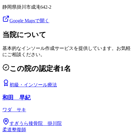
静岡県掛川市成滝642-2
Google Mapsで開く
当院について
基本的なインソール作成サービスを提供しています。お気軽
にご相談ください。
この院の認定者
1
名
初級
・
インソール療法
和田 早紀
ワダ サキ
すぎうら接骨院 掛川院
柔道整復師