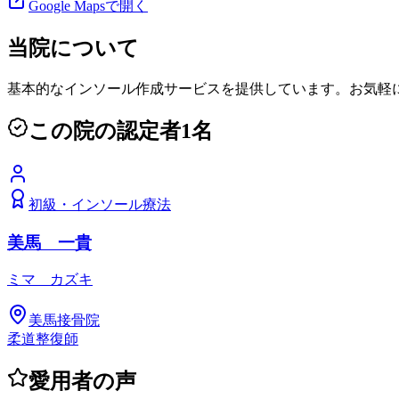
Google Mapsで開く
当院について
基本的なインソール作成サービスを提供しています。お気軽
この院の認定者
1
名
初級
・
インソール療法
美馬 一貴
ミマ カズキ
美馬接骨院
柔道整復師
愛用者の声