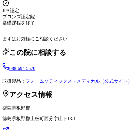
JPA認定
ブロンズ認定院
基礎課程を修了
まずはお気軽にご相談ください
この院に相談する
088-694-5570
取扱製品：
フォームソティックス・メディカル（公式サイト
アクセス情報
徳島県
板野郡
徳島県板野郡上板町西分字山下13-1