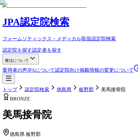
JPA認定院検索
フォームソティックス・メディカル取扱認定院検索
認定院を探す
認定者を探す
療法について
愛用者の声
JPAについて
認定院向け
掲載情報の変更について
トップ
認定院検索
徳島県
板野郡
美馬接骨院
BRONZE
美馬接骨院
徳島県
板野郡