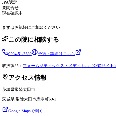
JPA認定
要問合せ
現在確認中
まずはお気軽にご相談ください
この院に相談する
0294-51-3380
予約・詳細はこちら
取扱製品：
フォームソティックス・メディカル（公式サイト
アクセス情報
茨城県
常陸太田市
茨城県 常陸太田市馬場町60-1
Google Mapsで開く