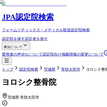
JPA認定院検索
フォームソティックス・メディカル取扱認定院検索
認定院を探す
認定者を探す
療法について
愛用者の声
JPAについて
認定院向け
掲載情報の変更について
トップ
認定院検索
茨城県
常陸太田市
ヨロシク整
ヨロシク整骨院
茨城県
常陸太田市