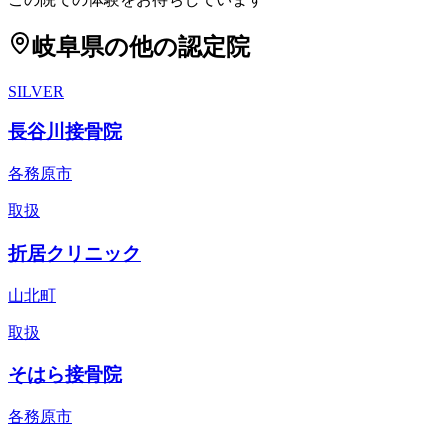
岐阜県
の他の認定院
SILVER
長谷川接骨院
各務原市
取扱
折居クリニック
山北町
取扱
そはら接骨院
各務原市