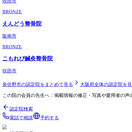
吹田市
BRONZE
えんどう整骨院
阪南市
BRONZE
こもれび鍼灸整骨院
吹田市
泉佐野市
の認定院をまとめて見る
大阪府
全体の認定院を見
この院の会員の先生へ：掲載情報の修正・写真や愛用者の声
認定院検索
電話で相談
予約する