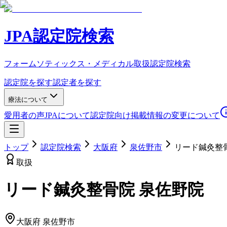
JPA認定院検索
フォームソティックス・メディカル取扱認定院検索
認定院を探す
認定者を探す
療法について
愛用者の声
JPAについて
認定院向け
掲載情報の変更について
トップ
認定院検索
大阪府
泉佐野市
リード鍼灸整
取扱
リード鍼灸整骨院 泉佐野院
大阪府
泉佐野市