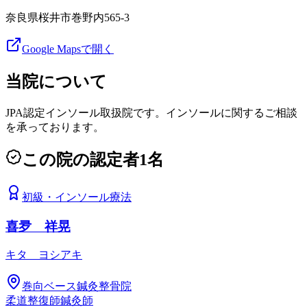
奈良県桜井市巻野内565-3
Google Mapsで開く
当院について
JPA認定インソール取扱院です。インソールに関するご相談
を承っております。
この院の認定者
1
名
初級
・
インソール療法
喜夛 祥晃
キタ ヨシアキ
巻向ベース鍼灸整骨院
柔道整復師
鍼灸師