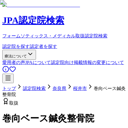
JPA認定院検索
フォームソティックス・メディカル取扱認定院検索
認定院を探す
認定者を探す
療法について
愛用者の声
JPAについて
認定院向け
掲載情報の変更について
トップ
認定院検索
奈良県
桜井市
巻向ベース鍼灸
整骨院
取扱
巻向ベース鍼灸整骨院