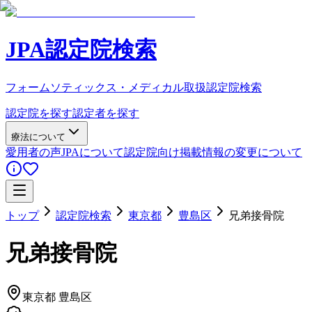
JPA認定院検索
フォームソティックス・メディカル取扱認定院検索
認定院を探す
認定者を探す
療法について
愛用者の声
JPAについて
認定院向け
掲載情報の変更について
トップ
認定院検索
東京都
豊島区
兄弟接骨院
兄弟接骨院
東京都
豊島区