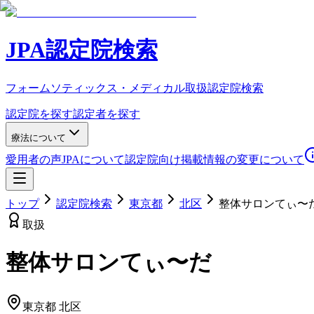
JPA認定院検索
フォームソティックス・メディカル取扱認定院検索
認定院を探す
認定者を探す
療法について
愛用者の声
JPAについて
認定院向け
掲載情報の変更について
トップ
認定院検索
東京都
北区
整体サロンてぃ〜
取扱
整体サロンてぃ〜だ
東京都
北区