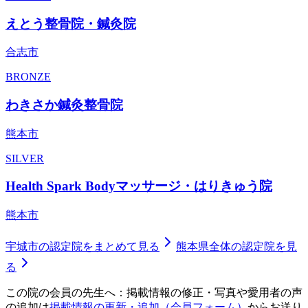
えとう整骨院・鍼灸院
合志市
BRONZE
わきさか鍼灸整骨院
熊本市
SILVER
Health Spark Bodyマッサージ・はりきゅう院
熊本市
宇城市
の認定院をまとめて見る
熊本県
全体の認定院を見
る
この院の会員の先生へ：掲載情報の修正・写真や愛用者の声
の追加は
掲載情報の更新・追加（会員フォーム）
からお送り