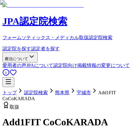
JPA認定院検索
フォームソティックス・メディカル取扱認定院検索
認定院を探す
認定者を探す
療法について
愛用者の声
JPAについて
認定院向け
掲載情報の変更について
トップ
認定院検索
熊本県
宇城市
Add1FIT
CoCoKARADA
取扱
Add1FIT CoCoKARADA