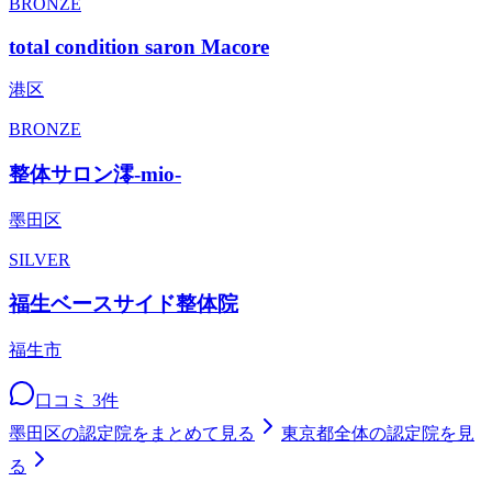
BRONZE
total condition saron Macore
港区
BRONZE
整体サロン澪-mio-
墨田区
SILVER
福生ベースサイド整体院
福生市
口コミ
3
件
墨田区
の認定院をまとめて見る
東京都
全体の認定院を見
る