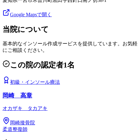
愛知県一宮市木曽川町黒田字西針口南ノ切38-1
Google Mapsで開く
当院について
基本的なインソール作成サービスを提供しています。お気軽
にご相談ください。
この院の認定者
1
名
初級
・
インソール療法
岡崎 高章
オカザキ タカアキ
岡崎接骨院
柔道整復師