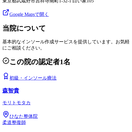
東京都武蔵野市吉祥寺南町1-32-1 白い家105
Google Mapsで開く
当院について
基本的なインソール作成サービスを提供しています。お気軽
にご相談ください。
この院の認定者
1
名
初級
・
インソール療法
森智貴
モリトモタカ
ひなた整体院
柔道整復師