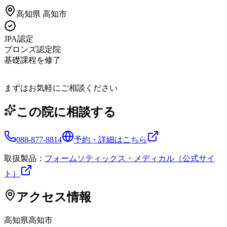
高知県
高知市
JPA認定
ブロンズ認定院
基礎課程を修了
まずはお気軽にご相談ください
この院に相談する
088-877-8814
予約・詳細はこちら
取扱製品：
フォームソティックス・メディカル（公式サイ
ト）
アクセス情報
高知県
高知市