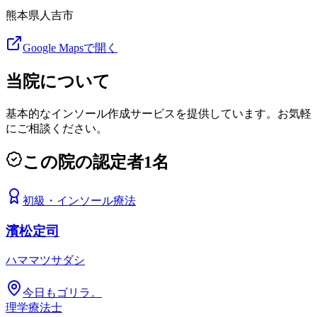
熊本県人吉市
Google Mapsで開く
当院について
基本的なインソール作成サービスを提供しています。お気軽
にご相談ください。
この院の認定者
1
名
初級
・
インソール療法
濱松定司
ハママツサダシ
今日もゴリラ。
理学療法士