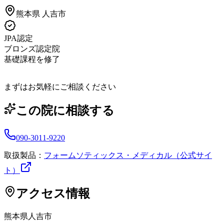
熊本県
人吉市
JPA認定
ブロンズ認定院
基礎課程を修了
まずはお気軽にご相談ください
この院に相談する
090-3011-9220
取扱製品：
フォームソティックス・メディカル（公式サイ
ト）
アクセス情報
熊本県
人吉市