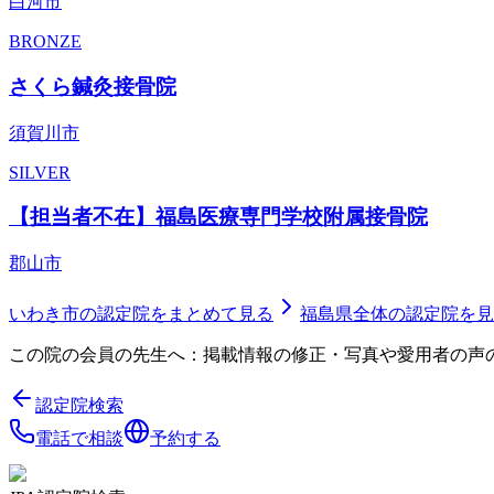
白河市
BRONZE
さくら鍼灸接骨院
須賀川市
SILVER
【担当者不在】福島医療専門学校附属接骨院
郡山市
いわき市
の認定院をまとめて見る
福島県
全体の認定院を見
この院の会員の先生へ：掲載情報の修正・写真や愛用者の声
認定院検索
電話で相談
予約する