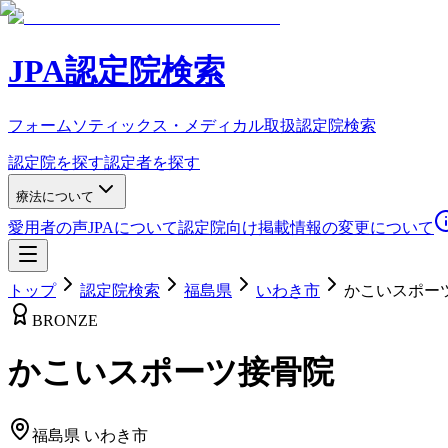
JPA認定院検索
フォームソティックス・メディカル取扱認定院検索
認定院を探す
認定者を探す
療法について
愛用者の声
JPAについて
認定院向け
掲載情報の変更について
トップ
認定院検索
福島県
いわき市
かこいスポー
BRONZE
かこいスポーツ接骨院
福島県
いわき市