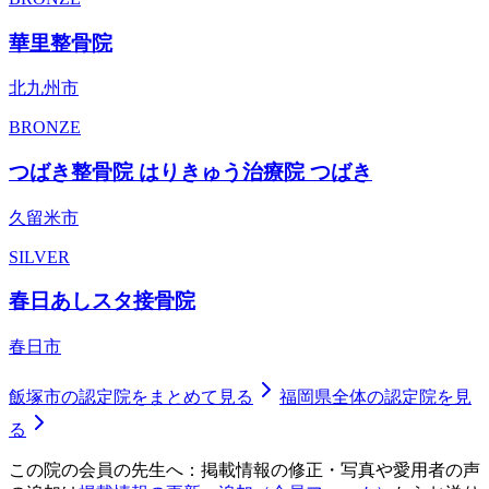
華里整骨院
北九州市
BRONZE
つばき整骨院 はりきゅう治療院 つばき
久留米市
SILVER
春日あしスタ接骨院
春日市
飯塚市
の認定院をまとめて見る
福岡県
全体の認定院を見
る
この院の会員の先生へ：掲載情報の修正・写真や愛用者の声