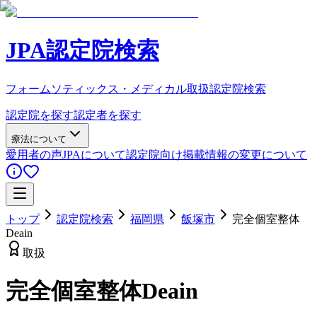
JPA認定院検索
フォームソティックス・メディカル取扱認定院検索
認定院を探す
認定者を探す
療法について
愛用者の声
JPAについて
認定院向け
掲載情報の変更について
トップ
認定院検索
福岡県
飯塚市
完全個室整体
Deain
取扱
完全個室整体Deain