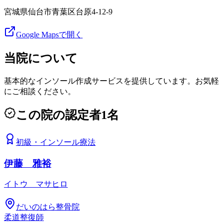
宮城県仙台市青葉区台原4-12-9
Google Mapsで開く
当院について
基本的なインソール作成サービスを提供しています。お気軽
にご相談ください。
この院の認定者
1
名
初級
・
インソール療法
伊藤 雅裕
イトウ マサヒロ
だいのはら整骨院
柔道整復師