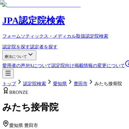
JPA認定院検索
フォームソティックス・メディカル取扱認定院検索
認定院を探す
認定者を探す
療法について
愛用者の声
JPAについて
認定院向け
掲載情報の変更について
トップ
認定院検索
愛知県
豊田市
みたち接骨院
BRONZE
みたち接骨院
愛知県
豊田市