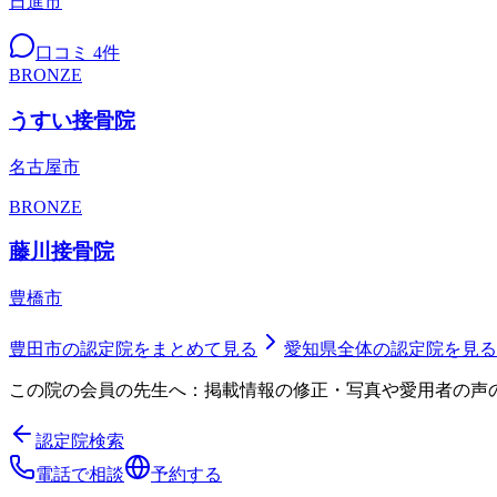
日進市
口コミ
4
件
BRONZE
うすい接骨院
名古屋市
BRONZE
藤川接骨院
豊橋市
豊田市
の認定院をまとめて見る
愛知県
全体の認定院を見る
この院の会員の先生へ：掲載情報の修正・写真や愛用者の声
認定院検索
電話で相談
予約する