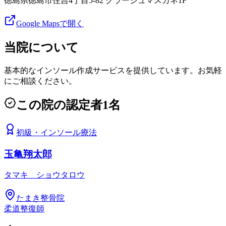
徳島県徳島市住吉4丁目5-82 クラージュマスカネ1F
Google Mapsで開く
当院について
基本的なインソール作成サービスを提供しています。お気軽
にご相談ください。
この院の認定者
1
名
初級
・
インソール療法
玉亀翔太郎
タマキ ショウタロウ
たまき整骨院
柔道整復師