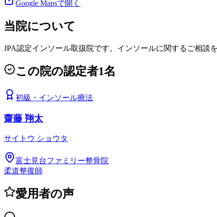
Google Mapsで開く
当院について
JPA認定インソール取扱院です。インソールに関するご相談
この院の認定者
1
名
初級
・
インソール療法
齋藤 翔太
サイトウ ショウタ
富士見台ファミリー整骨院
柔道整復師
愛用者の声