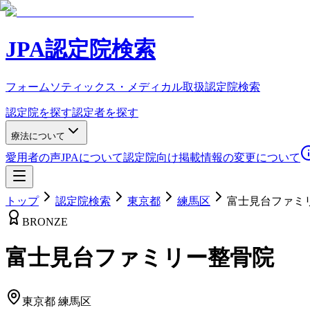
JPA認定院検索
フォームソティックス・メディカル取扱認定院検索
認定院を探す
認定者を探す
療法について
愛用者の声
JPAについて
認定院向け
掲載情報の変更について
トップ
認定院検索
東京都
練馬区
富士見台ファミ
BRONZE
富士見台ファミリー整骨院
東京都
練馬区