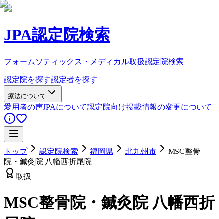
JPA認定院検索
フォームソティックス・メディカル取扱認定院検索
認定院を探す
認定者を探す
療法について
愛用者の声
JPAについて
認定院向け
掲載情報の変更について
トップ
認定院検索
福岡県
北九州市
MSC整骨
院・鍼灸院 八幡西折尾院
取扱
MSC整骨院・鍼灸院 八幡西折