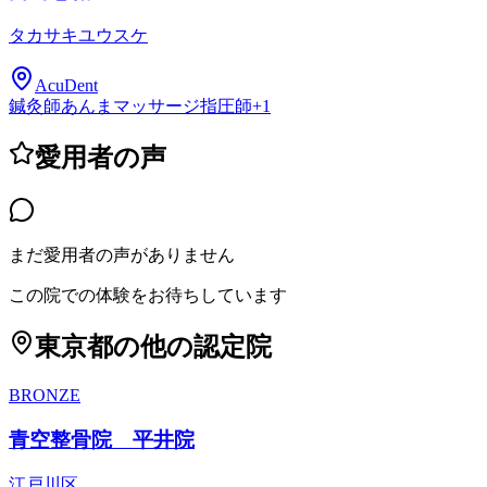
タカサキユウスケ
AcuDent
鍼灸師
あんまマッサージ指圧師
+
1
愛用者の声
まだ愛用者の声がありません
この院での体験をお待ちしています
東京都
の他の認定院
BRONZE
青空整骨院 平井院
江戸川区