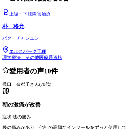
上級
・
下肢障害治療
朴 将允
パク チャンユン
エルスパーク千種
理学療法士
その他医療系資格
愛用者の声
10
件
橋口 奈都子さん
(
70代
)
朝の激痛が改善
症状:
膝の痛み
膝の痛みがあり、他社の高額なインソールをずっと使用して