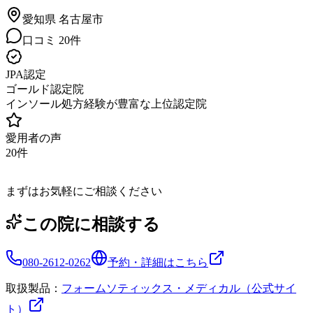
愛知県
名古屋市
口コミ
20
件
JPA認定
ゴールド認定院
インソール処方経験が豊富な上位認定院
愛用者の声
20
件
まずはお気軽にご相談ください
この院に相談する
080-2612-0262
予約・詳細はこちら
取扱製品：
フォームソティックス・メディカル（公式サイ
ト）