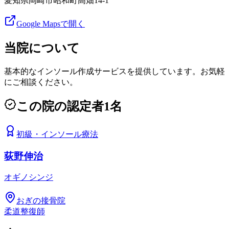
愛知県岡崎市昭和町高畑14-1
Google Mapsで開く
当院について
基本的なインソール作成サービスを提供しています。お気軽
にご相談ください。
この院の認定者
1
名
初級
・
インソール療法
荻野伸治
オギノシンジ
おぎの接骨院
柔道整復師