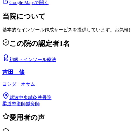
Google Mapsで開く
当院について
基本的なインソール作成サービスを提供しています。お気軽
この院の認定者
1
名
初級
・
インソール療法
吉田 修
ヨシダ オサム
紫波中央鍼灸整骨院
柔道整復師
鍼灸師
愛用者の声