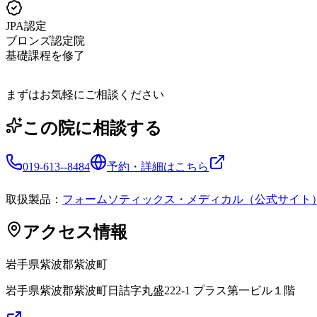
JPA認定
ブロンズ認定院
基礎課程を修了
まずはお気軽にご相談ください
この院に相談する
019-613--8484
予約・詳細はこちら
取扱製品：
フォームソティックス・メディカル（公式サイト
アクセス情報
岩手県
紫波郡紫波町
岩手県紫波郡紫波町日詰字丸盛222-1 プラス第一ビル１階