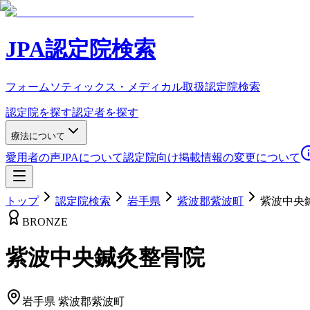
JPA認定院検索
フォームソティックス・メディカル取扱認定院検索
認定院を探す
認定者を探す
療法について
愛用者の声
JPAについて
認定院向け
掲載情報の変更について
トップ
認定院検索
岩手県
紫波郡紫波町
紫波中央
BRONZE
紫波中央鍼灸整骨院
岩手県
紫波郡紫波町