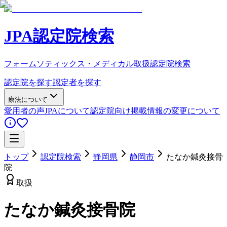
JPA認定院検索
フォームソティックス・メディカル取扱認定院検索
認定院を探す
認定者を探す
療法について
愛用者の声
JPAについて
認定院向け
掲載情報の変更について
トップ
認定院検索
静岡県
静岡市
たなか鍼灸接骨
院
取扱
たなか鍼灸接骨院