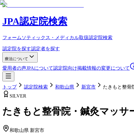
JPA認定院検索
フォームソティックス・メディカル取扱認定院検索
認定院を探す
認定者を探す
療法について
愛用者の声
JPAについて
認定院向け
掲載情報の変更について
トップ
認定院検索
和歌山県
新宮市
たきもと整骨
SILVER
たきもと整骨院・鍼灸マッサ
和歌山県
新宮市