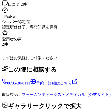
口コミ
2
件
JPA認定
シルバー認定院
認定研修修了、専門知識を保有
愛用者の声
2
件
まずはお気軽にご相談ください
この院に相談する
0735-30-0111
予約・詳細はこちら
取扱製品：
フォームソティックス・メディカル（公式サイト
ギャラリー
クリックで拡大