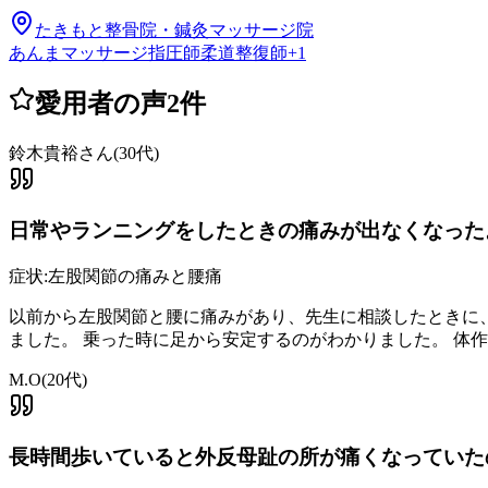
たきもと整骨院・鍼灸マッサージ院
あんまマッサージ指圧師
柔道整復師
+
1
愛用者の声
2
件
鈴木貴裕さん
(
30代
)
日常やランニングをしたときの痛みが出なくなった
症状:
左股関節の痛みと腰痛
以前から左股関節と腰に痛みがあり、先生に相談したときに
ました。 乗った時に足から安定するのがわかりました。 体
M.O
(
20代
)
長時間歩いていると外反母趾の所が痛くなっていた