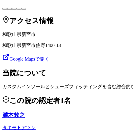
アクセス情報
和歌山県
新宮市
和歌山県新宮市佐野1400-13
Google Mapsで開く
当院について
カスタムインソールとシューズフィッティングを含む総合的
この院の認定者
1
名
瀧本敦之
タキモトアツシ