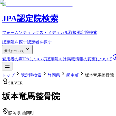
JPA認定院検索
フォームソティックス・メディカル取扱認定院検索
認定院を探す
認定者を探す
療法について
愛用者の声
JPAについて
認定院向け
掲載情報の変更について
トップ
認定院検索
静岡県
函南町
坂本竜馬整骨院
SILVER
坂本竜馬整骨院
静岡県
函南町