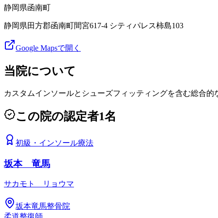
静岡県
函南町
静岡県田方郡函南町間宮617-4 シティパレス柿島103
Google Mapsで開く
当院について
カスタムインソールとシューズフィッティングを含む総合的
この院の認定者
1
名
初級
・
インソール療法
坂本 竜馬
サカモト リョウマ
坂本竜馬整骨院
柔道整復師