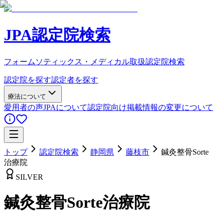
JPA認定院検索
フォームソティックス・メディカル取扱認定院検索
認定院を探す
認定者を探す
療法について
愛用者の声
JPAについて
認定院向け
掲載情報の変更について
トップ
認定院検索
静岡県
藤枝市
鍼灸整骨Sorte
治療院
SILVER
鍼灸整骨Sorte治療院