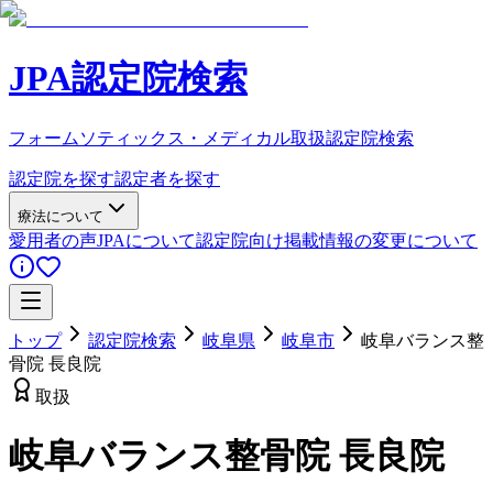
JPA認定院検索
フォームソティックス・メディカル取扱認定院検索
認定院を探す
認定者を探す
療法について
愛用者の声
JPAについて
認定院向け
掲載情報の変更について
トップ
認定院検索
岐阜県
岐阜市
岐阜バランス整
骨院 長良院
取扱
岐阜バランス整骨院 長良院