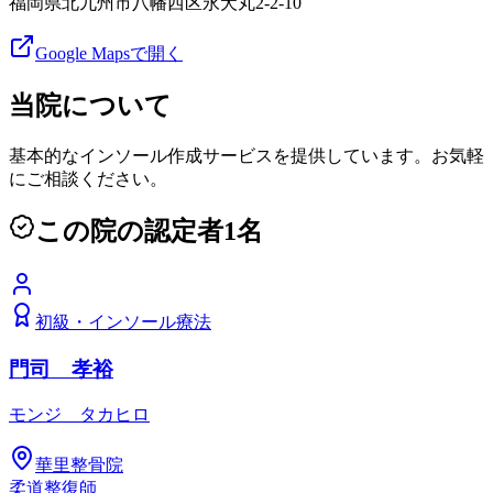
福岡県北九州市八幡西区永犬丸2-2-10
Google Mapsで開く
当院について
基本的なインソール作成サービスを提供しています。お気軽
にご相談ください。
この院の認定者
1
名
初級
・
インソール療法
門司 孝裕
モンジ タカヒロ
華里整骨院
柔道整復師