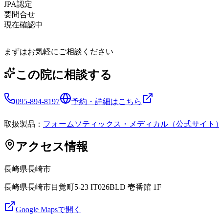
JPA認定
要問合せ
現在確認中
まずはお気軽にご相談ください
この院に相談する
095-894-8197
予約・詳細はこちら
取扱製品：
フォームソティックス・メディカル（公式サイト
アクセス情報
長崎県
長崎市
長崎県長崎市目覚町5-23 IT026BLD 壱番館 1F
Google Mapsで開く