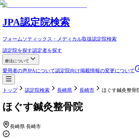
JPA認定院検索
フォームソティックス・メディカル取扱認定院検索
認定院を探す
認定者を探す
療法について
愛用者の声
JPAについて
認定院向け
掲載情報の変更について
トップ
認定院検索
長崎県
長崎市
ほぐす鍼灸整骨
ほぐす鍼灸整骨院
長崎県
長崎市