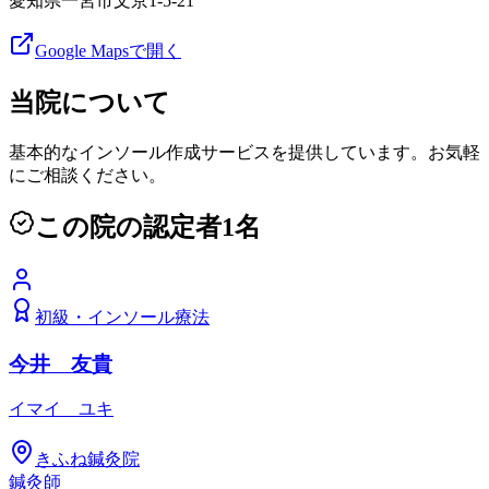
愛知県一宮市文京1-5-21
Google Mapsで開く
当院について
基本的なインソール作成サービスを提供しています。お気軽
にご相談ください。
この院の認定者
1
名
初級
・
インソール療法
今井 友貴
イマイ ユキ
きふね鍼灸院
鍼灸師