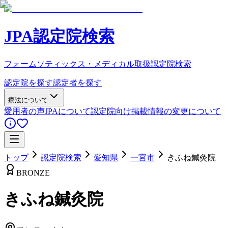
JPA認定院検索
フォームソティックス・メディカル取扱認定院検索
認定院を探す
認定者を探す
療法について
愛用者の声
JPAについて
認定院向け
掲載情報の変更について
トップ
認定院検索
愛知県
一宮市
きふね鍼灸院
BRONZE
きふね鍼灸院