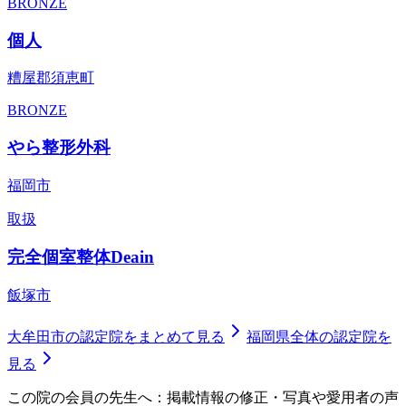
BRONZE
個人
糟屋郡須恵町
BRONZE
やら整形外科
福岡市
取扱
完全個室整体Deain
飯塚市
大牟田市
の認定院をまとめて見る
福岡県
全体の認定院を
見る
この院の会員の先生へ：掲載情報の修正・写真や愛用者の声