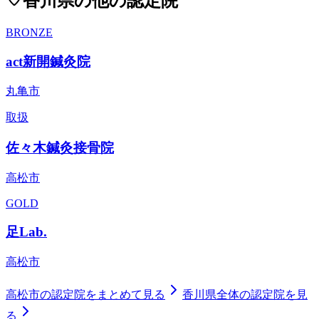
香川県
の他の認定院
BRONZE
act新開鍼灸院
丸亀市
取扱
佐々木鍼灸接骨院
高松市
GOLD
足Lab.
高松市
高松市
の認定院をまとめて見る
香川県
全体の認定院を見
る