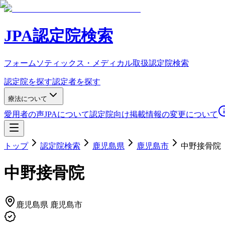
JPA認定院検索
フォームソティックス・メディカル取扱認定院検索
認定院を探す
認定者を探す
療法について
愛用者の声
JPAについて
認定院向け
掲載情報の変更について
トップ
認定院検索
鹿児島県
鹿児島市
中野接骨院
中野接骨院
鹿児島県
鹿児島市